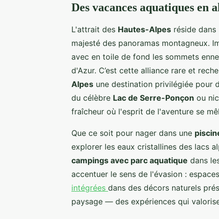
Des vacances aquatiques en a
L'attrait des
Hautes-Alpes
réside dans 
majesté des panoramas montagneux. Ima
avec en toile de fond les sommets ennei
d'Azur. C’est cette alliance rare et rech
Alpes
une destination privilégiée pour
du célèbre
Lac de Serre-Ponçon
ou nic
fraîcheur où l'esprit de l'aventure se m
Que ce soit pour nager dans une
piscin
explorer les eaux cristallines des lacs a
campings avec parc aquatique
dans le
accentuer le sens de l'évasion : espace
intégrées
dans des décors naturels prés
paysage — des expériences qui valorise