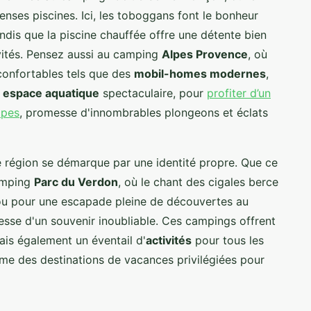
enses piscines. Ici, les toboggans font le bonheur
Tandis que la piscine chauffée offre une détente bien
ivités. Pensez aussi au camping
Alpes Provence
, où
confortables tels que des
mobil-homes modernes
,
n
espace aquatique
spectaculaire, pour
profiter d’un
lpes
, promesse d'innombrables plongeons et éclats
e région se démarque par une identité propre. Que ce
camping
Parc du Verdon
, où le chant des cigales berce
 ou pour une escapade pleine de découvertes au
esse d'un souvenir inoubliable. Ces campings offrent
is également un éventail d'
activités
pour tous les
mme des destinations de vacances privilégiées pour