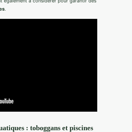
nt également à considérer pour garantir des
es
.
atiques : toboggans et piscines