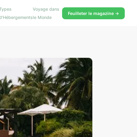
Types
Voyage dans
Feuilleter le magazine →
d'Hébergements
le Monde