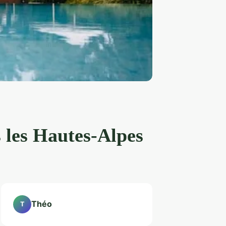
 les Hautes-Alpes
Théo
T