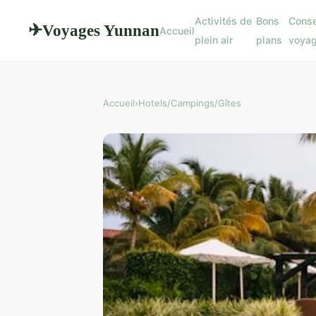
Activités de
Bons
Conse
Voyages Yunnan
✈
Accueil
plein air
plans
voya
Accueil
›
Hotels/Campings/Gîtes